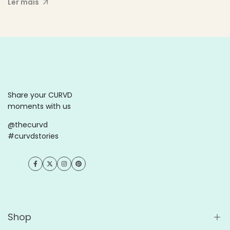
Ler mais
Share your CURVD
moments with us
@thecurvd
#curvdstories
Facebook
Twitter
Instagram
Pinterest
Shop