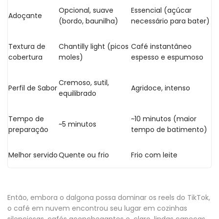
Opcional, suave
Essencial (açúcar
Adoçante
(bordo, baunilha)
necessário para bater)
Textura de
Chantilly light (picos
Café instantâneo
cobertura
moles)
espesso e espumoso
Cremoso, sutil,
Perfil de Sabor
Agridoce, intenso
equilibrado
Tempo de
~10 minutos (maior
~5 minutos
preparação
tempo de batimento)
Melhor servido
Quente ou frio
Frio com leite
Então, embora o dalgona possa dominar os reels do TikTok,
o café em nuvem encontrou seu lugar em cozinhas