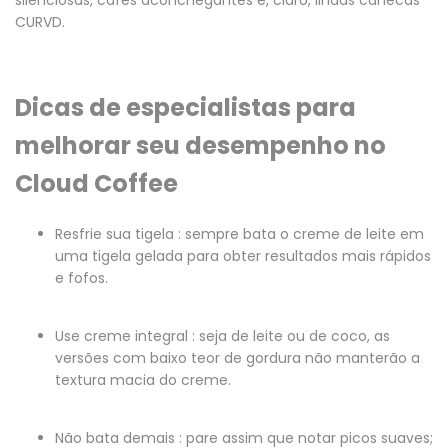
silenciosas, cafés aconchegantes e, claro, lindas canecas
CURVD.
Dicas de especialistas para
melhorar seu desempenho no
Cloud Coffee
Resfrie sua tigela
: sempre bata o creme de leite em
uma tigela gelada para obter resultados mais rápidos
e fofos.
Use creme integral
: seja de leite ou de coco, as
versões com baixo teor de gordura não manterão a
textura macia do creme.
Não bata demais
: pare assim que notar picos suaves;