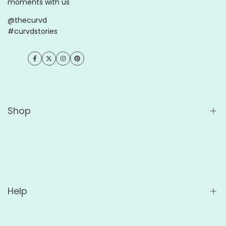
moments with us
@thecurvd
#curvdstories
Facebook
Twitter
Instagram
Pinterest
Shop
Comprar tudo
Atacado
For Cafés
Help
For Offices
Custom Ceramic Mugs