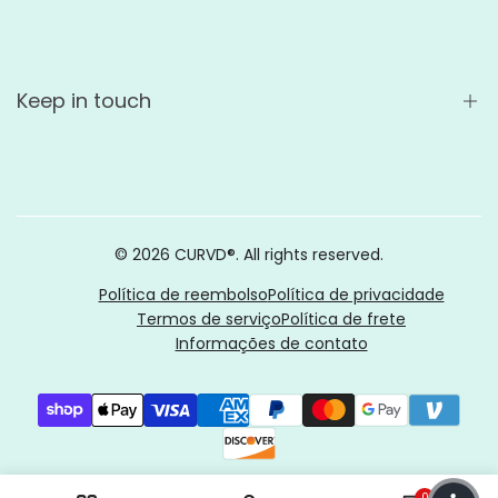
Perguntas frequentes
15 oz Mugs
Contato
20 oz Mugs
Care & Cleaning
Keep in touch
Nossa história
Devoluções
Blogue
Get 15% discount on your first order by subscribing to our
newsletter
How to Order Custom Mugs
© 2026
CURVD®
. All rights reserved.
Mug Size Guide
Política de reembolso
Política de privacidade
Termos de serviço
Política de frete
Informações de contato
USD
português (Brasil)
0