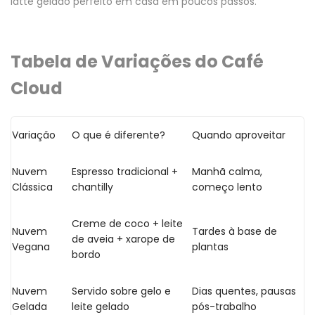
latte gelado perfeito em casa em poucos passos.
Tabela de Variações do Café
Cloud
Variação
O que é diferente?
Quando aproveitar
Nuvem
Espresso tradicional +
Manhã calma,
Clássica
chantilly
começo lento
Creme de coco + leite
Nuvem
Tardes à base de
de aveia + xarope de
Vegana
plantas
bordo
Nuvem
Servido sobre gelo e
Dias quentes, pausas
Gelada
leite gelado
pós-trabalho