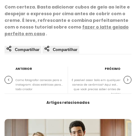
Com certeza. Basta adicionar cubos de gelo ao leite e
despejar o expresso por cima antes de cobrir com o
creme. É leve, refrescante e combina perfeitamente
com o nosso tutorial sobre como
fazer o latte gelado
perfeito em casa
.
Compartilhar
Compartilhar
ANTERIOR
PRÓXIMO
Como fotografar canecas para o
É possível assar bolo em qualquer
Instagram: dicas estéticas para
caneca de cerâmica? Aqui está o
todo criador
que você precisa saber antes de
tentar
Artigos relacionados