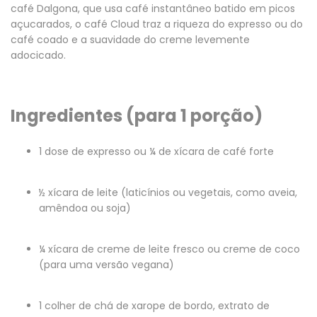
café Dalgona, que usa café instantâneo batido em picos
açucarados, o café Cloud traz a riqueza do expresso ou do
café coado e a suavidade do creme levemente
adocicado.
Ingredientes (para 1 porção)
1 dose de expresso
ou ¼ de xícara de café forte
½ xícara de leite
(laticínios ou vegetais, como aveia,
amêndoa ou soja)
¼ xícara de creme de leite fresco
ou
creme de coco
(para uma versão vegana)
1 colher de chá de xarope de bordo, extrato de