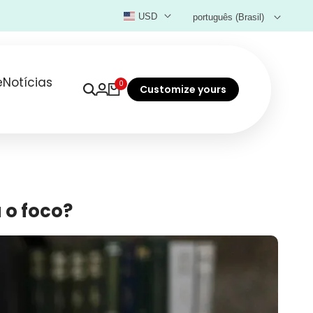
USD
português (Brasil)
e
Notícias
0
Customize yours
 o foco?