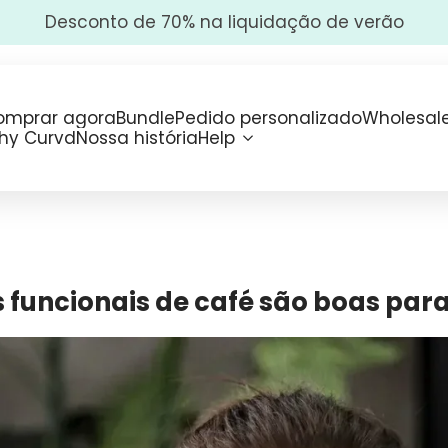
A •
Desconto de 70% na liquidação de verão
omprar agora
Bundle
Pedido personalizado
Wholesal
hy Curvd
Nossa história
Help
 funcionais de café são boas para