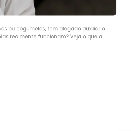
cos ou cogumelos, têm alegado auxiliar o
 elas realmente funcionam? Veja o que a