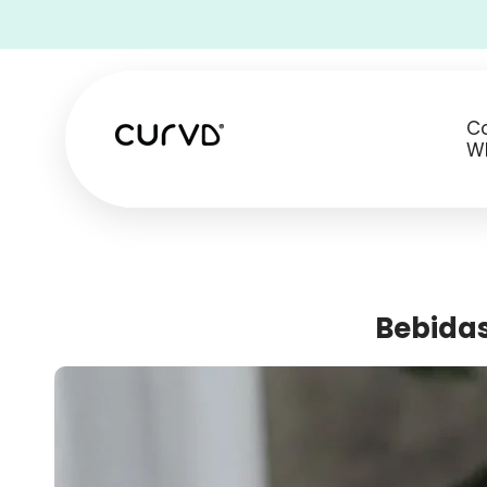
• Frete grátis para todos os pedidos nos EU
C
W
Bebidas