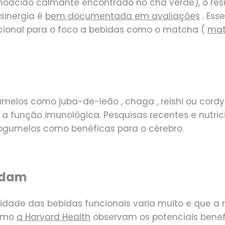
oácido calmante encontrado no chá verde), o re
sinergia é
bem documentada em avaliações
. Es
cional para o foco a bebidas como o matcha (
mat
gumelos como
juba-de-leão
,
chaga
,
reishi
ou
cord
m a função imunológica. Pesquisas recentes e nutri
ogumelos como benéficas para o cérebro.
ndam
lidade das bebidas funcionais varia muito e que a
como
a Harvard Health
observam os potenciais benef