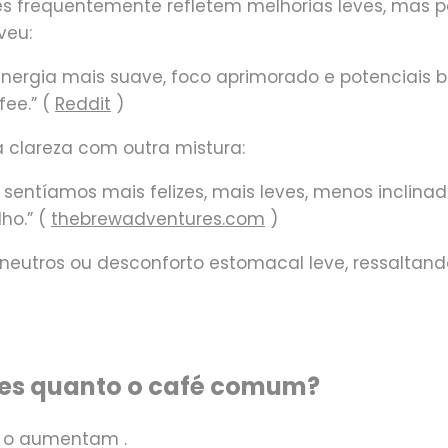
s frequentemente refletem melhorias leves, mas pe
veu:
energia mais suave, foco aprimorado e potenciais 
ee.” (
Reddit
)
a clareza com outra mistura:
entíamos mais felizes, mais leves, menos inclina
ho.” (
thebrewadventures.com
)
 neutros ou desconforto estomacal leve, ressaltando
rtes quanto o café comum?
o
aumentam
.