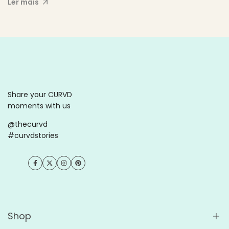
Ler mais
Share your CURVD
moments with us
@thecurvd
#curvdstories
Facebook
Twitter
Instagram
Pinterest
Shop