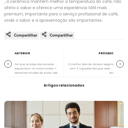
, a cerâmica mantém melhor a temperatura do café, não
afeta o sabor e oferece uma experiência tátil mais
premium, importante para o serviço profissional de café,
onde o sabor e a apresentação são importantes.
Compartilhar
Compartilhar
ANTERIOR
PRÓXIMO
Por que as alças das canecas
O melhor bolo de caneca vegano
esquentam no micro-ondas +
com 3 ingredientes que você já
Maneiras simples de evitar isso
fez
Artigos relacionados