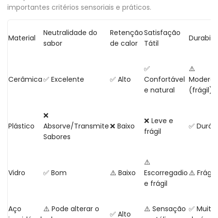
importantes critérios sensoriais e práticos.
Neutralidade do
Retenção
Satisfação
Material
Durabili
sabor
de calor
Tátil
✅
⚠️
Cerâmica
✅ Excelente
✅ Alto
Confortável
Modera
e natural
(frágil)
❌
❌ Leve e
Plástico
Absorve/Transmite
❌ Baixo
✅ Duráv
frágil
Sabores
⚠️
Vidro
✅ Bom
⚠️ Baixo
Escorregadio
⚠️ Frágil
e frágil
Aço
⚠️ Pode alterar o
⚠️ Sensação
✅ Muito
✅ Alto