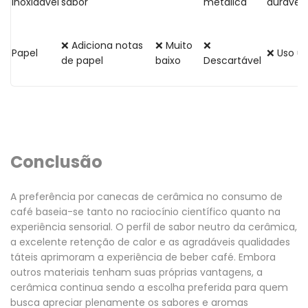
inoxidável
sabor
metálica
durável
❌ Adiciona notas
❌ Muito
❌
Papel
❌ Uso ú
de papel
baixo
Descartável
Conclusão
A preferência por canecas de cerâmica no consumo de
café baseia-se tanto no raciocínio científico quanto na
experiência sensorial. O perfil de sabor neutro da cerâmica,
a excelente retenção de calor e as agradáveis ​​qualidades
táteis aprimoram a experiência de beber café. Embora
outros materiais tenham suas próprias vantagens, a
cerâmica continua sendo a escolha preferida para quem
busca apreciar plenamente os sabores e aromas