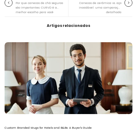
Por que canecas de chá seguras
Canecas de cerâmica vs. aço
são importantes: CURVD é a
inoxidável: uma comparação
melhor escolha para você
detalhada
Artigos relacionados
Custom Branded Mugs for Hotels and B&Bs: A Buyer's Guide