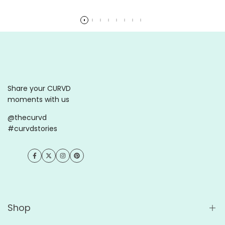
Ler mais
Share your CURVD
moments with us
@thecurvd
#curvdstories
Facebook
Twitter
Instagram
Pinterest
Shop